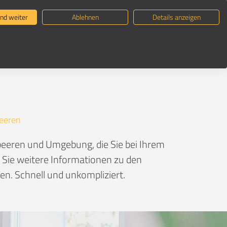
ternehmen suchen
Umzugsratgeber
nd weiter
Ablehnen
Details anzeigen
eeren
eeren und Umgebung, die Sie bei Ihrem
n Sie weitere Informationen zu den
n. Schnell und unkompliziert.