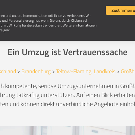
Umzugsvergleich
Selbst umziehen
Umzugsun
Zustimmen u
chen und unsere Kommunikation mit Ihnen zu verbessern. Wir
s und Personalisierung nur, wenn Sie uns durch Klicken auf
it mit Wirkung für die Zukunft widerrufen. Weitere Informationen
Umzugsunternehmen in 14979 Großbeeren
eigen".
Ein Umzug ist Vertrauenssache
schland
>
Brandenburg
>
Teltow-Fläming, Landkreis
>
Großb
lich kompetente, seriöse Umzugsunternehmen in Großb
hrung tatkräftig unterstützen. Auf einen Blick erhalte
en und können direkt unverbindliche Angebote einhole