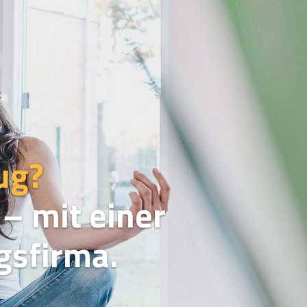
ug?
– mit einer
sfirma.