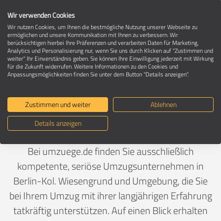
Wir verwenden Cookies
Wir nutzen Cookies, um Ihnen die bestmögliche Nutzung unserer Webseite zu
ermöglichen und unsere Kommunikation mit Ihnen zu verbessern. Wir
berücksichtigen hierbei Ihre Präferenzen und verarbeiten Daten für Marketing,
Umzugsunternehmen in 13359 Berlin-
Analytics und Personalisierung nur, wenn Sie uns durch Klicken auf "Zustimmen und
Kol. Wiesengrund
weiter" Ihr Einverständnis geben. Sie können Ihre Einwilligung jederzeit mit Wirkung
für die Zukunft widerrufen. Weitere Informationen zu den Cookies und
Anpassungsmöglichkeiten finden Sie unter dem Button "Details anzeigen".
Ein Umzug ist Vertrauenssache
Zustimmen und weiter
Ablehnen
Details anzeigen
Deutschland
>
Berlin
>
Berlin, Stadt
>
Kol. Wiesengrund
Bei umzuege.de finden Sie ausschließlich
kompetente, seriöse Umzugsunternehmen in
Berlin-Kol. Wiesengrund und Umgebung, die Sie
bei Ihrem Umzug mit ihrer langjährigen Erfahrung
tatkräftig unterstützen. Auf einen Blick erhalten