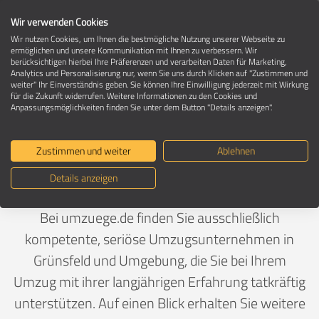
Wir verwenden Cookies
Wir nutzen Cookies, um Ihnen die bestmögliche Nutzung unserer Webseite zu
ermöglichen und unsere Kommunikation mit Ihnen zu verbessern. Wir
berücksichtigen hierbei Ihre Präferenzen und verarbeiten Daten für Marketing,
Umzugsunternehmen in 97947 Grünsfeld
Analytics und Personalisierung nur, wenn Sie uns durch Klicken auf "Zustimmen und
weiter" Ihr Einverständnis geben. Sie können Ihre Einwilligung jederzeit mit Wirkung
für die Zukunft widerrufen. Weitere Informationen zu den Cookies und
Anpassungsmöglichkeiten finden Sie unter dem Button "Details anzeigen".
Ein Umzug ist Vertrauenssache
Zustimmen und weiter
Ablehnen
Deutschland
>
Baden-Württemberg
>
Main-Tauber-
Details anzeigen
Kreis, Landkreis
>
Grünsfeld
Bei umzuege.de finden Sie ausschließlich
kompetente, seriöse Umzugsunternehmen in
Grünsfeld und Umgebung, die Sie bei Ihrem
Umzug mit ihrer langjährigen Erfahrung tatkräftig
unterstützen. Auf einen Blick erhalten Sie weitere