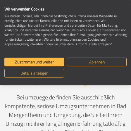
Wir verwenden Cookies
Wir nutzen Cookies, um Ihnen die bestmögliche Nutzung unserer Webseite zu
ermöglichen und unsere Kommunikation mit Ihnen zu verbessern. Wir
berücksichtigen hierbei Ihre Präferenzen und verarbeiten Daten für Marketing,
Umzugsunternehmen in 97980 Bad
Analytics und Personalisierung nur, wenn Sie uns durch Klicken auf "Zustimmen und
Mergentheim
weiter" Ihr Einverständnis geben. Sie können Ihre Einwilligung jederzeit mit Wirkung
für die Zukunft widerrufen. Weitere Informationen zu den Cookies und
Anpassungsmöglichkeiten finden Sie unter dem Button "Details anzeigen".
Ein Umzug ist Vertrauenssache
Zustimmen und weiter
Ablehnen
Details anzeigen
Deutschland
>
Baden-Württemberg
>
Main-Tauber-
Kreis, Landkreis
>
Bad Mergentheim
Bei umzuege.de finden Sie ausschließlich
kompetente, seriöse Umzugsunternehmen in Bad
Mergentheim und Umgebung, die Sie bei Ihrem
Umzug mit ihrer langjährigen Erfahrung tatkräftig