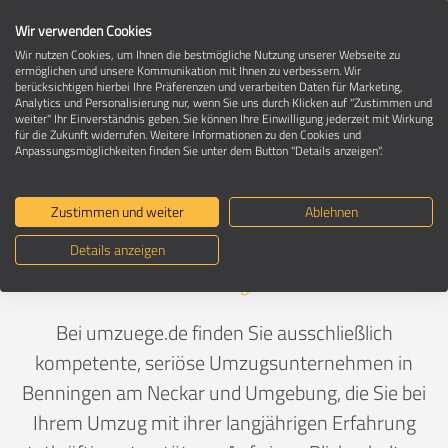
Wir verwenden Cookies
Wir nutzen Cookies, um Ihnen die bestmögliche Nutzung unserer Webseite zu
ermöglichen und unsere Kommunikation mit Ihnen zu verbessern. Wir
berücksichtigen hierbei Ihre Präferenzen und verarbeiten Daten für Marketing,
Umzugsunternehmen in 71726
Analytics und Personalisierung nur, wenn Sie uns durch Klicken auf "Zustimmen und
Benningen am Neckar
weiter" Ihr Einverständnis geben. Sie können Ihre Einwilligung jederzeit mit Wirkung
für die Zukunft widerrufen. Weitere Informationen zu den Cookies und
Anpassungsmöglichkeiten finden Sie unter dem Button "Details anzeigen".
Ein Umzug ist Vertrauenssache
Zustimmen und weiter
Ablehnen
Details anzeigen
Deutschland
>
Baden-Württemberg
>
Ludwigsburg,
Landkreis
>
Benningen am Neckar
Bei umzuege.de finden Sie ausschließlich
kompetente, seriöse Umzugsunternehmen in
Benningen am Neckar und Umgebung, die Sie bei
Ihrem Umzug mit ihrer langjährigen Erfahrung