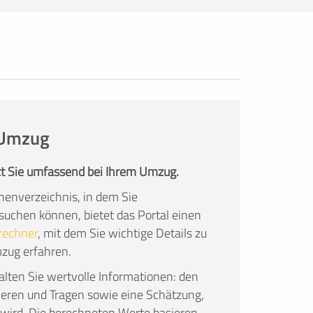
konkret auf Ihre Wünsche eingehen.
Die Angebote sind natürlich kostenlos
und unverbindlich!
n Umzug
t Sie umfassend bei Ihrem Umzug.
enverzeichnis, in dem Sie
chen können, bietet das Portal einen
rechner
, mit dem Sie wichtige Details zu
mzug erfahren.
lten Sie wertvolle Informationen: den
ieren und Tragen sowie eine Schätzung,
wird. Die berechneten Werte basieren