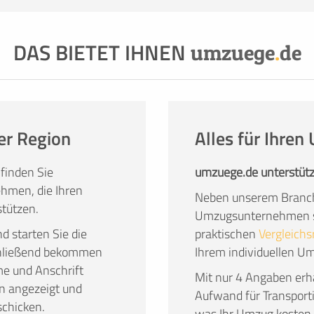
 genügend Helfer, die schwere Möbel tragen und
 Fahrzeug oder einfach der Wunsch, den Umzug so
DAS BIETET IHNEN
ie Dienstleistung und Qualität von Profis in
umzuege
.
de
 zu überlassen, hat überzeugende Vorteile.
er Region
Alles für Ihre
finden Sie
umzuege.de unterstütz
hmen, die Ihren
Neben unserem Branch
tützen.
Umzugsunternehmen su
nd starten Sie die
praktischen
Vergleichs
chließend bekommen
Ihrem individuellen U
me und Anschrift
Mit nur 4 Angaben erha
n angezeigt und
Aufwand für Transport
schicken.
was Ihr Umzug kosten 