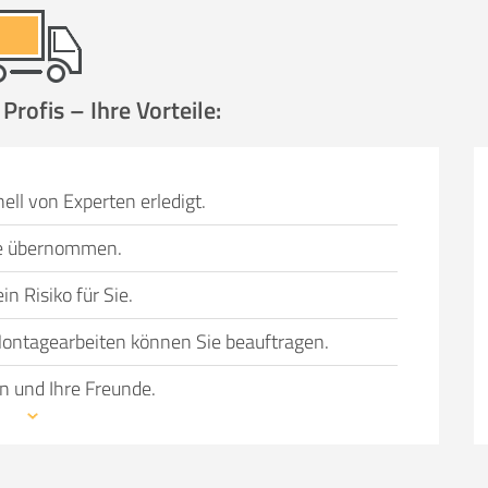
rofis – Ihre Vorteile:
ell von Experten erledigt.
Sie übernommen.
n Risiko für Sie.
ontagearbeiten können Sie beauftragen.
n und Ihre Freunde.
wechsel bevorsteht, können einen Umzug in
 Gründe haben, dazu gehören:
nicht ausreichend