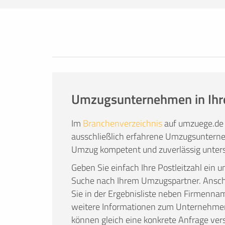
Zeit, alles selbst zu organisieren, nicht
transportieren können, kein geeignetes
entspannt wie möglich zu gestalten und d
Anspruch zu nehmen.
Den Umzug einer erfahrenen Umzugsfirma
Umzugsunternehmen in Ihr
Im
Branchenverzeichnis
auf umzuege.de 
ausschließlich erfahrene Umzugsunterne
Umzug kompetent und zuverlässig unters
Geben Sie einfach Ihre Postleitzahl ein u
Suche nach Ihrem Umzugspartner. Ans
Sie in der Ergebnisliste neben Firmenna
weitere Informationen zum Unternehme
können gleich eine konkrete Anfrage ver