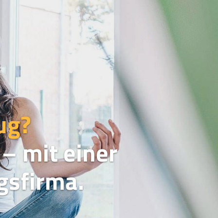
ug?
– mit einer
sfirma.