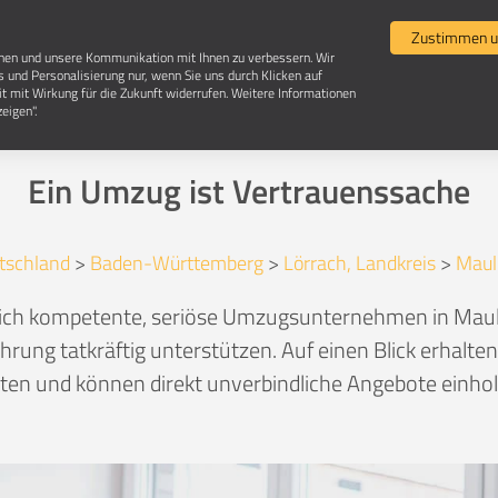
Umzugsvergleich
Selbst umziehen
Umzugsun
Zustimmen u
chen und unsere Kommunikation mit Ihnen zu verbessern. Wir
s und Personalisierung nur, wenn Sie uns durch Klicken auf
it mit Wirkung für die Zukunft widerrufen. Weitere Informationen
Umzugsunternehmen in 79689 Maulburg
eigen".
Ein Umzug ist Vertrauenssache
tschland
>
Baden-Württemberg
>
Lörrach, Landkreis
>
Maul
ßlich kompetente, seriöse Umzugsunternehmen in Maul
hrung tatkräftig unterstützen. Auf einen Blick erhalte
en und können direkt unverbindliche Angebote einhole