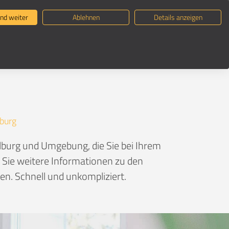
ternehmen suchen
Umzugsratgeber
nd weiter
Ablehnen
Details anzeigen
burg
burg und Umgebung, die Sie bei Ihrem
n Sie weitere Informationen zu den
n. Schnell und unkompliziert.