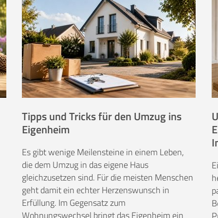
Tipps und Tricks für den Umzug ins
U
Eigenheim
E
I
Es gibt wenige Meilensteine in einem Leben,
die dem Umzug in das eigene Haus
E
gleichzusetzen sind. Für die meisten Menschen
h
geht damit ein echter Herzenswunsch in
p
Erfüllung. Im Gegensatz zum
B
Wohnungswechsel bringt das Eigenheim ein
P