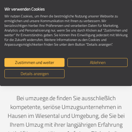
Wir verwenden Cookies
Wir nutzen Cookies, um Ihnen die bestmögliche Nutzung unserer Webseite zu
ermöglichen und unsere Kommunikation mit Ihnen zu verbessern. Wir
berücksichtigen hierbei Ihre Präferenzen und verarbeiten Daten für Marketing,
Umzugsunternehmen in 79688 Hausen
Analytics und Personalisierung nur, wenn Sie uns durch Klicken auf "Zustimmen und
im Wiesental
weiter" Ihr Einverständnis geben. Sie können Ihre Einwilligung jederzeit mit Wirkung
für die Zukunft widerrufen. Weitere Informationen zu den Cookies und
Anpassungsmöglichkeiten finden Sie unter dem Button "Details anzeigen".
Ein Umzug ist Vertrauenssache
Zustimmen und weiter
Ablehnen
Details anzeigen
Deutschland
>
Baden-Württemberg
>
Lörrach,
Landkreis
>
Hausen im Wiesental
Bei umzuege.de finden Sie ausschließlich
kompetente, seriöse Umzugsunternehmen in
Hausen im Wiesental und Umgebung, die Sie bei
Ihrem Umzug mit ihrer langjährigen Erfahrung