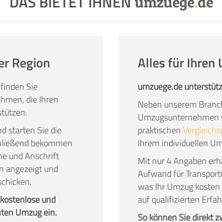
DAS BIETET IHNEN
umzuege
.
de
 zu überlassen, hat überzeugende Vorteile.
er Region
Alles für Ihre
finden Sie
umzuege.de unterstütz
hmen, die Ihren
Neben unserem Branch
tützen.
Umzugsunternehmen su
nd starten Sie die
praktischen
Vergleichs
chließend bekommen
Ihrem individuellen U
me und Anschrift
Mit nur 4 Angaben erha
n angezeigt und
Aufwand für Transport
schicken.
was Ihr Umzug kosten 
 kostenlose und
auf qualifizierten Er
nten Umzug ein.
So können Sie direkt 