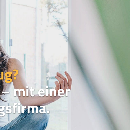
ug?
– mit einer
sfirma.