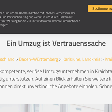
Umzugsvergleich
Selbst umziehen
Umzugsun
Zustimmen u
chen und unsere Kommunikation mit Ihnen zu verbessern. Wir
s und Personalisierung nur, wenn Sie uns durch Klicken auf
it mit Wirkung für die Zukunft widerrufen. Weitere Informationen
Umzugsunternehmen in 76703 Kraichtal
eigen".
Ein Umzug ist Vertrauenssache
schland
>
Baden-Württemberg
>
Karlsruhe, Landkreis
>
Krai
h kompetente, seriöse Umzugsunternehmen in Kraicht
ftig unterstützen. Auf einen Blick erhalten Sie weiter
nnen direkt unverbindliche Angebote einholen. Schnel