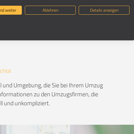
ternehmen suchen
Umzugsratgeber
nd weiter
Ablehnen
Details anzeigen
chtal
al und Umgebung, die Sie bei Ihrem Umzug
e Informationen zu den Umzugsfirmen, die
l und unkompliziert.