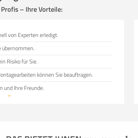
rofis – Ihre Vorteile:
ell von Experten erledigt.
Sie übernommen.
n Risiko für Sie.
ontagearbeiten können Sie beauftragen.
n und Ihre Freunde.
wechsel bevorsteht, können einen Umzug in
 Gründe haben, dazu gehören:
nicht ausreichend
 genügend Helfer, die schwere Möbel tragen und
 Fahrzeug oder einfach der Wunsch, den Umzug so
ie Dienstleistung und Qualität von Profis in