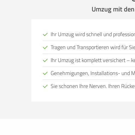
Umzug mit den P
Ihr Umzug wird schnell und profession
Tragen und Transportieren wird für 
Ihr Umzug ist komplett versichert – kei
Genehmigungen, Installations- und M
Sie schonen Ihre Nerven, Ihren Rücke
Viele Menschen, bei denen ein Wohnort
Eigenregie nicht leisten. Das kann viele
Zeit, alles selbst zu organisieren, nicht
transportieren können, kein geeignetes
entspannt wie möglich zu gestalten und d