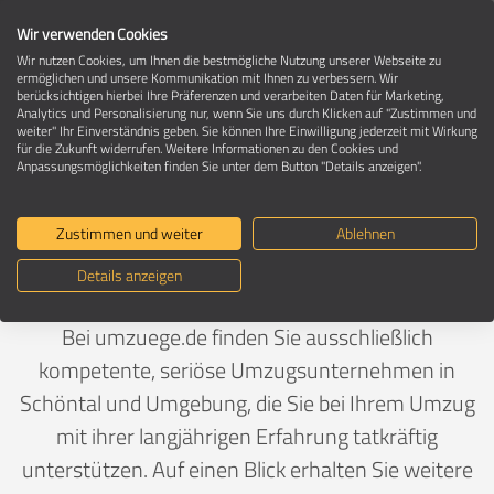
Wir verwenden Cookies
Wir nutzen Cookies, um Ihnen die bestmögliche Nutzung unserer Webseite zu
ermöglichen und unsere Kommunikation mit Ihnen zu verbessern. Wir
berücksichtigen hierbei Ihre Präferenzen und verarbeiten Daten für Marketing,
Umzugsunternehmen in 74214 Schöntal
Analytics und Personalisierung nur, wenn Sie uns durch Klicken auf "Zustimmen und
weiter" Ihr Einverständnis geben. Sie können Ihre Einwilligung jederzeit mit Wirkung
für die Zukunft widerrufen. Weitere Informationen zu den Cookies und
Anpassungsmöglichkeiten finden Sie unter dem Button "Details anzeigen".
Ein Umzug ist Vertrauenssache
Zustimmen und weiter
Ablehnen
Deutschland
>
Baden-Württemberg
>
Hohenlohekreis,
Details anzeigen
Landkreis
>
Schöntal
Bei umzuege.de finden Sie ausschließlich
kompetente, seriöse Umzugsunternehmen in
Schöntal und Umgebung, die Sie bei Ihrem Umzug
mit ihrer langjährigen Erfahrung tatkräftig
unterstützen. Auf einen Blick erhalten Sie weitere