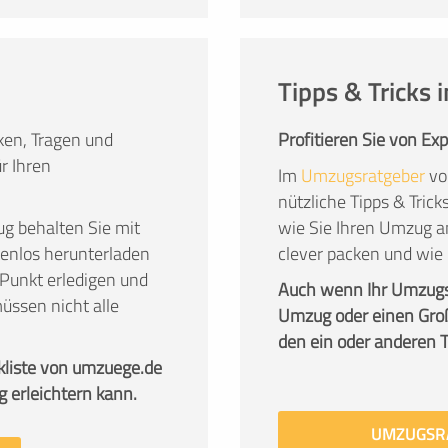
Tipps & Tricks
en, Tragen und
Profitieren Sie von Ex
r Ihren
Im
Umzugsratgeber
vo
nützliche Tipps & Tric
g behalten Sie mit
wie Sie Ihren Umzug a
stenlos herunterladen
clever packen und wie
Punkt erledigen und
Auch wenn Ihr Umzug
üssen nicht alle
Umzug oder einen Groß
den ein oder anderen Tip
kliste von umzuege.de
g erleichtern kann.
UMZUGSR