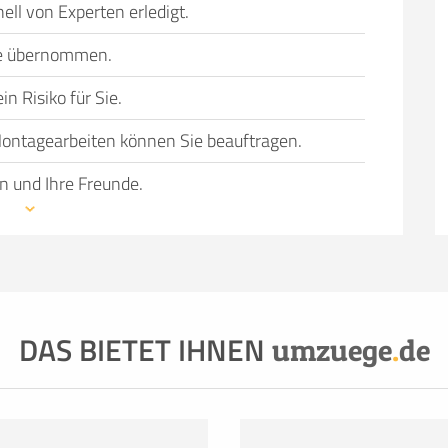
ell von Experten erledigt.
Sie übernommen.
n Risiko für Sie.
ontagearbeiten können Sie beauftragen.
n und Ihre Freunde.
wechsel bevorsteht, können einen Umzug in
 Gründe haben, dazu gehören:
nicht ausreichend
 genügend Helfer, die schwere Möbel tragen und
 Fahrzeug oder einfach der Wunsch, den Umzug so
DAS BIETET IHNEN
ie Dienstleistung und Qualität von Profis in
umzuege
.
de
 zu überlassen, hat überzeugende Vorteile.