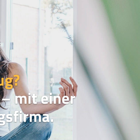
ug?
– mit einer
sfirma.