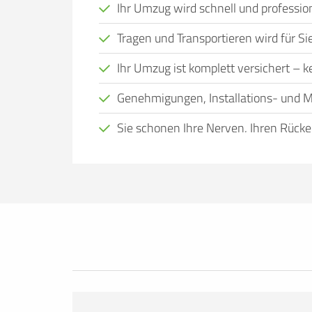
Ihr Umzug wird schnell und profession
Tragen und Transportieren wird für 
Ihr Umzug ist komplett versichert – kei
Genehmigungen, Installations- und M
Sie schonen Ihre Nerven, Ihren Rücke
Viele Menschen, bei denen ein Wohnort
Eigenregie nicht leisten. Das kann viele
Zeit, alles selbst zu organisieren, nicht
transportieren können, kein geeignetes
entspannt wie möglich zu gestalten und d
Anspruch zu nehmen.
Den Umzug einer erfahrenen Umzugsfirma