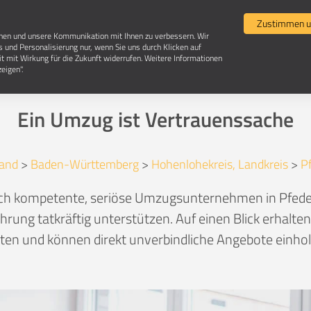
Umzugsvergleich
Selbst umziehen
Umzugsun
Zustimmen u
chen und unsere Kommunikation mit Ihnen zu verbessern. Wir
s und Personalisierung nur, wenn Sie uns durch Klicken auf
it mit Wirkung für die Zukunft widerrufen. Weitere Informationen
Umzugsunternehmen in 74629 Pfedelbach
eigen".
Ein Umzug ist Vertrauenssache
and
>
Baden-Württemberg
>
Hohenlohekreis, Landkreis
>
P
lich kompetente, seriöse Umzugsunternehmen in Pfede
hrung tatkräftig unterstützen. Auf einen Blick erhalte
en und können direkt unverbindliche Angebote einhole