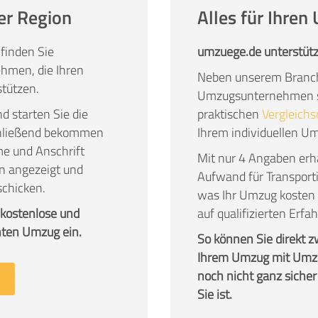
er Region
Alles für Ihre
finden Sie
umzuege.de unterstütz
hmen, die Ihren
Neben unserem Branch
tützen.
Umzugsunternehmen su
nd starten Sie die
praktischen
Vergleichs
chließend bekommen
Ihrem individuellen U
me und Anschrift
Mit nur 4 Angaben erha
n angezeigt und
Aufwand für Transport
schicken.
was Ihr Umzug kosten 
 kostenlose und
auf qualifizierten Er
nten Umzug ein.
So können Sie direkt 
Ihrem Umzug mit Umzu
noch nicht ganz sicher
Sie ist.