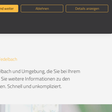
ternehmen suchen
Umzugsratgeber
nd weiter
Ablehnen
Details anzeigen
fedelbach
lbach und Umgebung, die Sie bei Ihrem
n Sie weitere Informationen zu den
n. Schnell und unkompliziert.