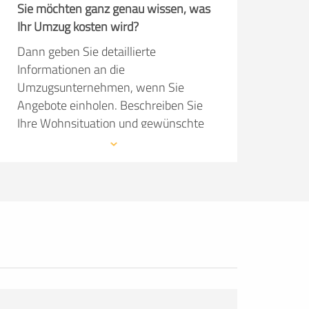
Sie möchten ganz genau wissen, was
Ihr Umzug kosten wird?
Dann geben Sie detaillierte
Informationen an die
Umzugsunternehmen, wenn Sie
Angebote einholen. Beschreiben Sie
Ihre Wohnsituation und gewünschte
Serviceleistungen so präzise wie
möglich. Dann kann das
Umzugsunternehmen im Angebot
konkret auf Ihre Wünsche eingehen.
Die Angebote sind natürlich kostenlos
und unverbindlich!