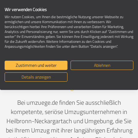
Wir verwenden Cookies
Wir nutzen Cookies, um Ihnen die bestmögliche Nutzung unserer Webseite zu
ermöglichen und unsere Kommunikation mit Ihnen zu verbessern. Wir
berücksichtigen hierbei Ihre Präferenzen und verarbeiten Daten für Marketing,
Umzugsunternehmen in 74078
Analytics und Personalisierung nur, wenn Sie uns durch Klicken auf "Zustimmen und
Heilbronn-Neckargartach
weiter" Ihr Einverständnis geben. Sie können Ihre Einwilligung jederzeit mit Wirkung
für die Zukunft widerrufen. Weitere Informationen zu den Cookies und
Anpassungsmöglichkeiten finden Sie unter dem Button "Details anzeigen".
Ein Umzug ist Vertrauenssache
Zustimmen und weiter
Ablehnen
Details anzeigen
Deutschland
>
Baden-Württemberg
>
Heilbronn, Stadt
>
Neckargartach
Bei umzuege.de finden Sie ausschließlich
kompetente, seriöse Umzugsunternehmen in
Heilbronn-Neckargartach und Umgebung, die Sie
bei Ihrem Umzug mit ihrer langjährigen Erfahrung