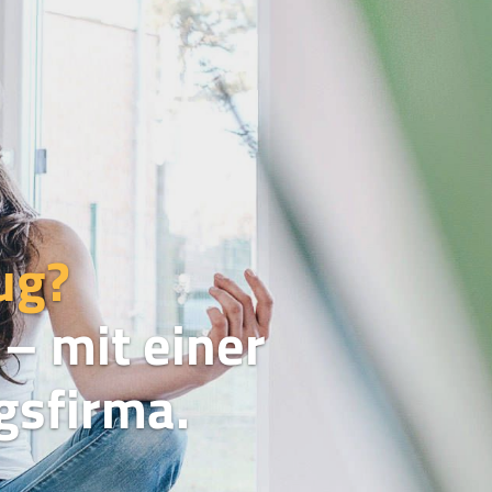
ug?
– mit einer
sfirma.