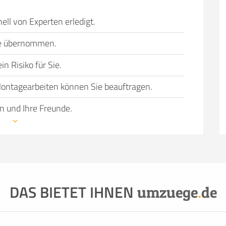
ell von Experten erledigt.
Sie übernommen.
n Risiko für Sie.
ontagearbeiten können Sie beauftragen.
n und Ihre Freunde.
wechsel bevorsteht, können einen Umzug in
 Gründe haben, dazu gehören:
nicht ausreichend
 genügend Helfer, die schwere Möbel tragen und
 Fahrzeug oder einfach der Wunsch, den Umzug so
DAS BIETET IHNEN
ie Dienstleistung und Qualität von Profis in
umzuege
.
de
 zu überlassen, hat überzeugende Vorteile.