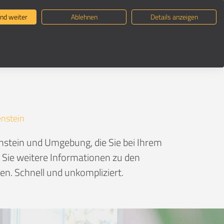
ternehmen suchen
Umzugsratgeber
nd weiter
Ablehnen
Details anzeigen
nstein
stein und Umgebung, die Sie bei Ihrem
n Sie weitere Informationen zu den
n. Schnell und unkompliziert.