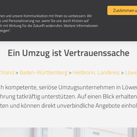
Umzugsvergleich
Selbst umziehen
Umzugsun
Zustimmen u
chen und unsere Kommunikation mit Ihnen zu verbessern. Wir
s und Personalisierung nur, wenn Sie uns durch Klicken auf
it mit Wirkung für die Zukunft widerrufen. Weitere Informationen
Umzugsunternehmen in 74245 Löwenstein
eigen".
Ein Umzug ist Vertrauenssache
chland
>
Baden-Württemberg
>
Heilbronn, Landkreis
>
Löwe
lich kompetente, seriöse Umzugsunternehmen in Löwen
hrung tatkräftig unterstützen. Auf einen Blick erhalte
en und können direkt unverbindliche Angebote einhole