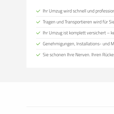
Ihr Umzug wird schnell und profession
Tragen und Transportieren wird für 
Ihr Umzug ist komplett versichert – kei
Genehmigungen, Installations- und M
Sie schonen Ihre Nerven, Ihren Rücke
Viele Menschen, bei denen ein Wohnort
Eigenregie nicht leisten. Das kann viele
Zeit, alles selbst zu organisieren, nicht
transportieren können, kein geeignetes
entspannt wie möglich zu gestalten und d
Anspruch zu nehmen.
Den Umzug einer erfahrenen Umzugsfirma