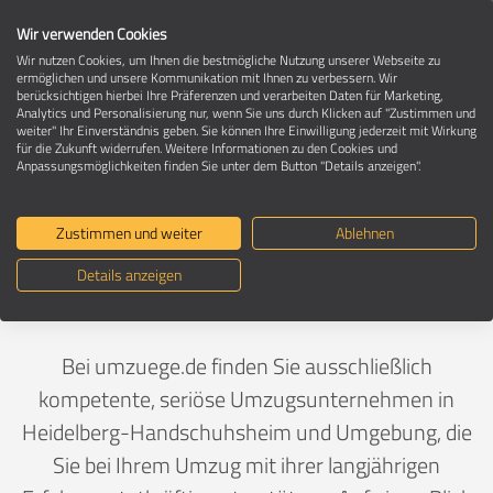
Wir verwenden Cookies
Wir nutzen Cookies, um Ihnen die bestmögliche Nutzung unserer Webseite zu
ermöglichen und unsere Kommunikation mit Ihnen zu verbessern. Wir
berücksichtigen hierbei Ihre Präferenzen und verarbeiten Daten für Marketing,
Umzugsunternehmen in 69120
Analytics und Personalisierung nur, wenn Sie uns durch Klicken auf "Zustimmen und
Heidelberg-Handschuhsheim
weiter" Ihr Einverständnis geben. Sie können Ihre Einwilligung jederzeit mit Wirkung
für die Zukunft widerrufen. Weitere Informationen zu den Cookies und
Anpassungsmöglichkeiten finden Sie unter dem Button "Details anzeigen".
Ein Umzug ist Vertrauenssache
Zustimmen und weiter
Ablehnen
Details anzeigen
Deutschland
>
Baden-Württemberg
>
Heidelberg, Stadt
>
Handschuhsheim
Bei umzuege.de finden Sie ausschließlich
kompetente, seriöse Umzugsunternehmen in
Heidelberg-Handschuhsheim und Umgebung, die
Sie bei Ihrem Umzug mit ihrer langjährigen