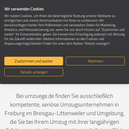
Wir verwenden Cookies
Wir nutzen Cookies, um Ihnen die bestmögliche Nutzung unserer Webseite zu
ermöglichen und unsere Kommunikation mit Ihnen zu verbessern. Wir
berücksichtigen hierbei Ihre Präferenzen und verarbeiten Daten für Marketing,
Umzugsunternehmen in 79117 Freiburg
Analytics und Personalisierung nur, wenn Sie uns durch Klicken auf "Zustimmen und
im Breisgau-Littenweiler
weiter" Ihr Einverständnis geben. Sie können Ihre Einwilligung jederzeit mit Wirkung
für die Zukunft widerrufen. Weitere Informationen zu den Cookies und
Anpassungsmöglichkeiten finden Sie unter dem Button "Details anzeigen".
Ein Umzug ist Vertrauenssache
Zustimmen und weiter
Ablehnen
Details anzeigen
Deutschland
>
Baden-Württemberg
>
Freiburg im
Breisgau, Stadt
>
Littenweiler
Bei umzuege.de finden Sie ausschließlich
kompetente, seriöse Umzugsunternehmen in
Freiburg im Breisgau-Littenweiler und Umgebung,
die Sie bei Ihrem Umzug mit ihrer langjährigen