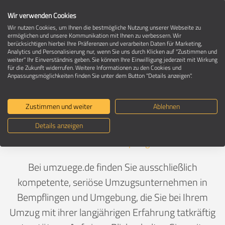
Wir verwenden Cookies
Wir nutzen Cookies, um Ihnen die bestmögliche Nutzung unserer Webseite zu
ermöglichen und unsere Kommunikation mit Ihnen zu verbessern. Wir
berücksichtigen hierbei Ihre Präferenzen und verarbeiten Daten für Marketing,
Umzugsunternehmen in 72658
Analytics und Personalisierung nur, wenn Sie uns durch Klicken auf "Zustimmen und
Bempflingen
weiter" Ihr Einverständnis geben. Sie können Ihre Einwilligung jederzeit mit Wirkung
für die Zukunft widerrufen. Weitere Informationen zu den Cookies und
Anpassungsmöglichkeiten finden Sie unter dem Button "Details anzeigen".
Ein Umzug ist Vertrauenssache
Zustimmen und weiter
Ablehnen
Details anzeigen
Deutschland
>
Baden-Württemberg
>
Esslingen,
Landkreis
>
Bempflingen
Bei umzuege.de finden Sie ausschließlich
kompetente, seriöse Umzugsunternehmen in
Bempflingen und Umgebung, die Sie bei Ihrem
Umzug mit ihrer langjährigen Erfahrung tatkräftig