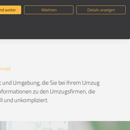
ternehmen suchen
Umzugsratgeber
nd weiter
Ablehnen
Details anzeigen
enriet
et und Umgebung, die Sie bei Ihrem Umzug
e Informationen zu den Umzugsfirmen, die
l und unkompliziert.