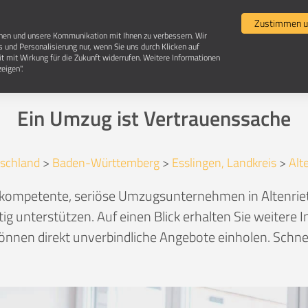
Umzugsvergleich
Selbst umziehen
Umzugsun
Zustimmen u
chen und unsere Kommunikation mit Ihnen zu verbessern. Wir
s und Personalisierung nur, wenn Sie uns durch Klicken auf
it mit Wirkung für die Zukunft widerrufen. Weitere Informationen
Umzugsunternehmen in 72657 Altenriet
eigen".
Ein Umzug ist Vertrauenssache
schland
>
Baden-Württemberg
>
Esslingen, Landkreis
>
Alt
h kompetente, seriöse Umzugsunternehmen in Altenri
ftig unterstützen. Auf einen Blick erhalten Sie weiter
nnen direkt unverbindliche Angebote einholen. Schnel