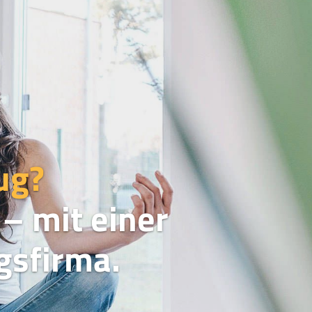
ug?
– mit einer
sfirma.