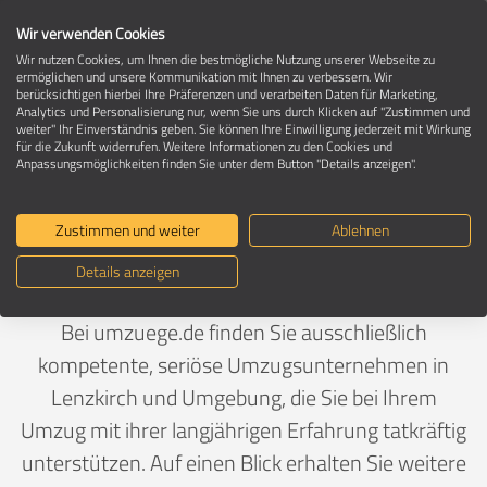
Wir verwenden Cookies
Wir nutzen Cookies, um Ihnen die bestmögliche Nutzung unserer Webseite zu
ermöglichen und unsere Kommunikation mit Ihnen zu verbessern. Wir
berücksichtigen hierbei Ihre Präferenzen und verarbeiten Daten für Marketing,
Umzugsunternehmen in 79853 Lenzkirch
Analytics und Personalisierung nur, wenn Sie uns durch Klicken auf "Zustimmen und
weiter" Ihr Einverständnis geben. Sie können Ihre Einwilligung jederzeit mit Wirkung
für die Zukunft widerrufen. Weitere Informationen zu den Cookies und
Anpassungsmöglichkeiten finden Sie unter dem Button "Details anzeigen".
Ein Umzug ist Vertrauenssache
Zustimmen und weiter
Ablehnen
Deutschland
>
Baden-Württemberg
>
Breisgau-
Details anzeigen
Hochschwarzwald, Landkreis
>
Lenzkirch
Bei umzuege.de finden Sie ausschließlich
kompetente, seriöse Umzugsunternehmen in
Lenzkirch und Umgebung, die Sie bei Ihrem
Umzug mit ihrer langjährigen Erfahrung tatkräftig
unterstützen. Auf einen Blick erhalten Sie weitere