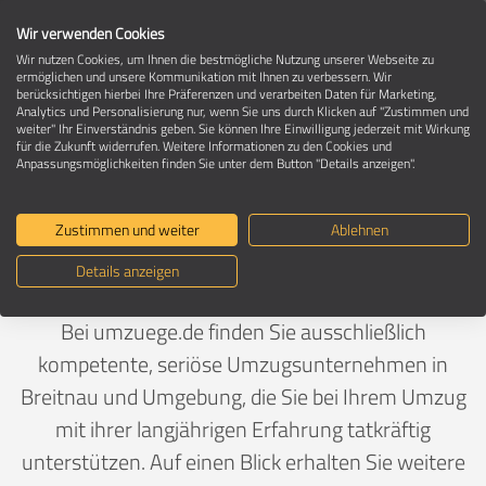
Wir verwenden Cookies
Wir nutzen Cookies, um Ihnen die bestmögliche Nutzung unserer Webseite zu
ermöglichen und unsere Kommunikation mit Ihnen zu verbessern. Wir
berücksichtigen hierbei Ihre Präferenzen und verarbeiten Daten für Marketing,
Umzugsunternehmen in 79874 Breitnau
Analytics und Personalisierung nur, wenn Sie uns durch Klicken auf "Zustimmen und
weiter" Ihr Einverständnis geben. Sie können Ihre Einwilligung jederzeit mit Wirkung
für die Zukunft widerrufen. Weitere Informationen zu den Cookies und
Anpassungsmöglichkeiten finden Sie unter dem Button "Details anzeigen".
Ein Umzug ist Vertrauenssache
Zustimmen und weiter
Ablehnen
Deutschland
>
Baden-Württemberg
>
Breisgau-
Details anzeigen
Hochschwarzwald, Landkreis
>
Breitnau
Bei umzuege.de finden Sie ausschließlich
kompetente, seriöse Umzugsunternehmen in
Breitnau und Umgebung, die Sie bei Ihrem Umzug
mit ihrer langjährigen Erfahrung tatkräftig
unterstützen. Auf einen Blick erhalten Sie weitere