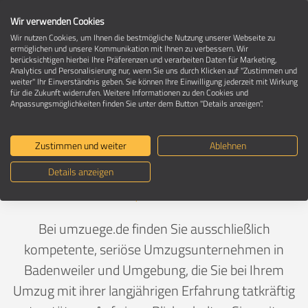
Wir verwenden Cookies
Wir nutzen Cookies, um Ihnen die bestmögliche Nutzung unserer Webseite zu
ermöglichen und unsere Kommunikation mit Ihnen zu verbessern. Wir
berücksichtigen hierbei Ihre Präferenzen und verarbeiten Daten für Marketing,
Umzugsunternehmen in 79410
Analytics und Personalisierung nur, wenn Sie uns durch Klicken auf "Zustimmen und
Badenweiler
weiter" Ihr Einverständnis geben. Sie können Ihre Einwilligung jederzeit mit Wirkung
für die Zukunft widerrufen. Weitere Informationen zu den Cookies und
Anpassungsmöglichkeiten finden Sie unter dem Button "Details anzeigen".
Ein Umzug ist Vertrauenssache
Zustimmen und weiter
Ablehnen
Details anzeigen
Deutschland
>
Baden-Württemberg
>
Breisgau-
Hochschwarzwald, Landkreis
>
Badenweiler
Bei umzuege.de finden Sie ausschließlich
kompetente, seriöse Umzugsunternehmen in
Badenweiler und Umgebung, die Sie bei Ihrem
Umzug mit ihrer langjährigen Erfahrung tatkräftig