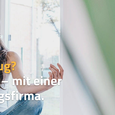
ug?
– mit einer
sfirma.