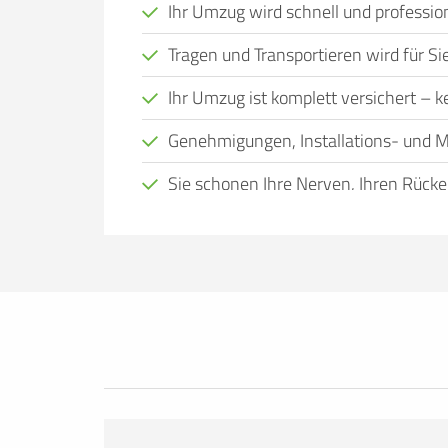
Ihr Umzug wird schnell und profession
Tragen und Transportieren wird für 
Ihr Umzug ist komplett versichert – kei
Genehmigungen, Installations- und M
Sie schonen Ihre Nerven, Ihren Rücke
Viele Menschen, bei denen ein Wohnort
Eigenregie nicht leisten. Das kann viele
Zeit, alles selbst zu organisieren, nicht
transportieren können, kein geeignetes
entspannt wie möglich zu gestalten und d
Anspruch zu nehmen.
Den Umzug einer erfahrenen Umzugsfirma