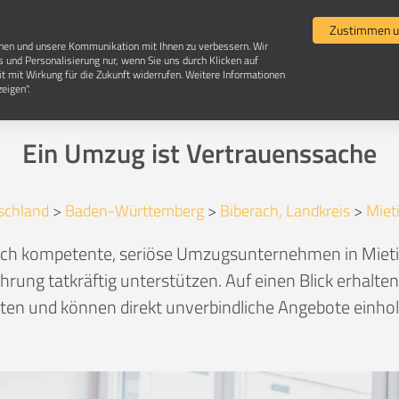
Umzugsvergleich
Selbst umziehen
Umzugsun
Zustimmen u
chen und unsere Kommunikation mit Ihnen zu verbessern. Wir
s und Personalisierung nur, wenn Sie uns durch Klicken auf
it mit Wirkung für die Zukunft widerrufen. Weitere Informationen
Umzugsunternehmen in 88487 Mietingen
eigen".
Ein Umzug ist Vertrauenssache
schland
>
Baden-Württemberg
>
Biberach, Landkreis
>
Miet
lich kompetente, seriöse Umzugsunternehmen in Miet
hrung tatkräftig unterstützen. Auf einen Blick erhalte
en und können direkt unverbindliche Angebote einhole