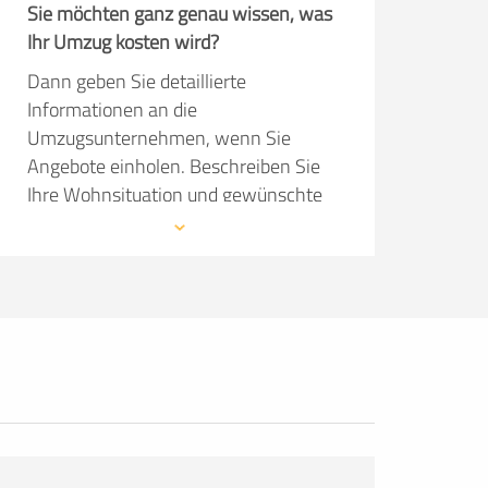
Sie möchten ganz genau wissen, was
Ihr Umzug kosten wird?
Dann geben Sie detaillierte
Informationen an die
Umzugsunternehmen, wenn Sie
Angebote einholen. Beschreiben Sie
Ihre Wohnsituation und gewünschte
Serviceleistungen so präzise wie
möglich. Dann kann das
Umzugsunternehmen im Angebot
konkret auf Ihre Wünsche eingehen.
Die Angebote sind natürlich kostenlos
und unverbindlich!