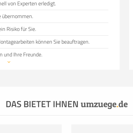
ell von Experten erledigt.
Sie übernommen.
n Risiko für Sie.
ontagearbeiten können Sie beauftragen.
n und Ihre Freunde.
wechsel bevorsteht, können einen Umzug in
 Gründe haben, dazu gehören:
nicht ausreichend
 genügend Helfer, die schwere Möbel tragen und
 Fahrzeug oder einfach der Wunsch, den Umzug so
DAS BIETET IHNEN
ie Dienstleistung und Qualität von Profis in
umzuege
.
de
 zu überlassen, hat überzeugende Vorteile.