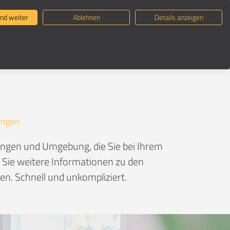
ternehmen suchen
Umzugsratgeber
nd weiter
Ablehnen
Details anzeigen
ingen
ingen und Umgebung, die Sie bei Ihrem
n Sie weitere Informationen zu den
n. Schnell und unkompliziert.