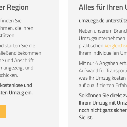
er Region
Alles für Ihre
finden Sie
umzuege.de unterstütz
hmen, die Ihren
Neben unserem Branch
tützen.
Umzugsunternehmen su
nd starten Sie die
praktischen
Vergleichs
chließend bekommen
Ihrem individuellen U
me und Anschrift
Mit nur 4 Angaben erha
n angezeigt und
Aufwand für Transport
schicken.
was Ihr Umzug kosten 
 kostenlose und
auf qualifizierten Er
nten Umzug ein.
So können Sie direkt 
Ihrem Umzug mit Umzu
noch nicht ganz sicher
Sie ist.