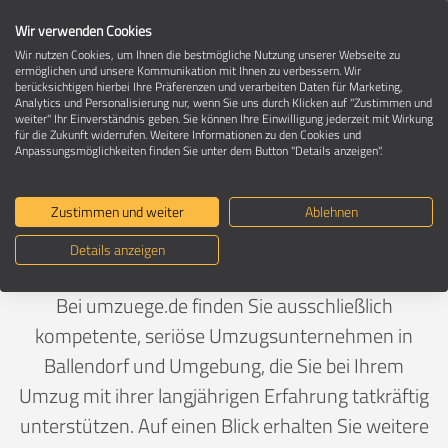
Wir verwenden Cookies
Wir nutzen Cookies, um Ihnen die bestmögliche Nutzung unserer Webseite zu
ermöglichen und unsere Kommunikation mit Ihnen zu verbessern. Wir
berücksichtigen hierbei Ihre Präferenzen und verarbeiten Daten für Marketing,
Umzugsunternehmen in 89177 Ballendorf
Analytics und Personalisierung nur, wenn Sie uns durch Klicken auf "Zustimmen und
weiter" Ihr Einverständnis geben. Sie können Ihre Einwilligung jederzeit mit Wirkung
für die Zukunft widerrufen. Weitere Informationen zu den Cookies und
Anpassungsmöglichkeiten finden Sie unter dem Button "Details anzeigen".
Ein Umzug ist Vertrauenssache
Zustimmen und weiter
Ablehnen
Deutschland
>
Baden-Württemberg
>
Alb-Donau-Kreis,
Details anzeigen
Landkreis
>
Ballendorf
Bei umzuege.de finden Sie ausschließlich
kompetente, seriöse Umzugsunternehmen in
Ballendorf und Umgebung, die Sie bei Ihrem
Umzug mit ihrer langjährigen Erfahrung tatkräftig
unterstützen. Auf einen Blick erhalten Sie weitere