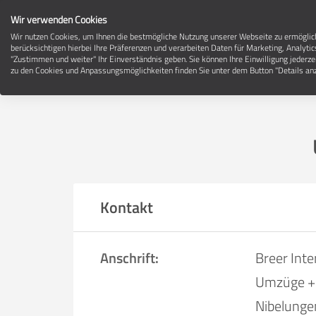
Wir verwenden Cookies
Wir nutzen Cookies, um Ihnen die bestmögliche Nutzung unserer Webseite zu ermögli
berücksichtigen hierbei Ihre Präferenzen und verarbeiten Daten für Marketing, Analytic
"Zustimmen und weiter" Ihr Einverständnis geben. Sie können Ihre Einwilligung jederze
zu den Cookies und Anpassungsmöglichkeiten finden Sie unter dem Button "Details anz
Kontakt
Anschrift:
Breer Int
Umzüge + 
Nibelungen