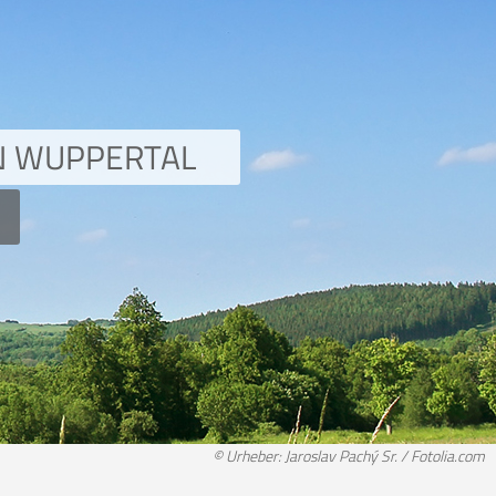
IN WUPPERTAL
© Urheber: Jaroslav Pachý Sr. / Fotolia.com