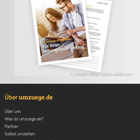
© Urheber: Alina / stock.adobe.com
Über
.
umzuege
de
Über uns
Was ist umzuege.de?
Partner
Selbst umziehen