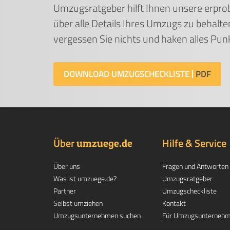
Umzugsratgeber hilft Ihnen unsere erprob
über alle Details Ihres Umzugs zu behalte
vergessen Sie nichts und haken alles Punkt
DOWNLOAD UMZUGSCHECKLISTE
Über
.
Hilfe & Service
umzuege
de
Über uns
Fragen und Antworten
Was ist umzuege.de?
Umzugsratgeber
Partner
Umzugscheckliste
Selbst umziehen
Kontakt
Umzugsunternehmen suchen
Für Umzugsunterneh