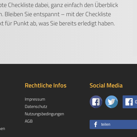
te Checkliste dabei, ganz einfach den Überblick
n. Bleiben Sie entspannt – mit der Checkliste
 für Punkt ab, was Sie bereits erledigt haben.
Rechtliche Infos
Social Media
Impressum
G
Datenschutz
Nutzungsbedingungen
AGB
teilen
men