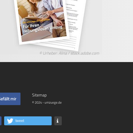
© Urheber: Alina / stock.adobe.com
Sitemap
efällt mir
© 2024 - umzuege.de
tweet