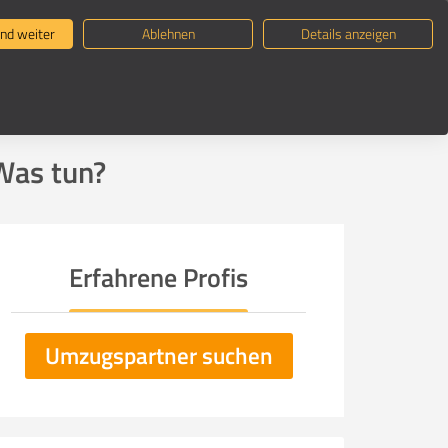
ternehmen suchen
Umzugsratgeber
nd weiter
Ablehnen
Details anzeigen
Was tun?
Erfahrene Profis
Umzugspartner suchen