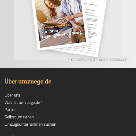
© Urheber: Alina / stock.adobe.com
Über
.
umzuege
de
Über uns
Was ist umzuege.de?
Partner
Selbst umziehen
Umzugsunternehmen suchen