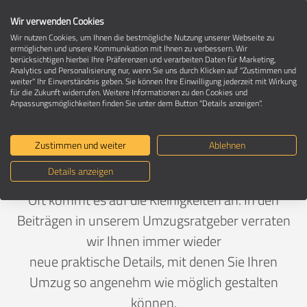
Wir verwenden Cookies
Wir nutzen Cookies, um Ihnen die bestmögliche Nutzung unserer Webseite zu
ermöglichen und unsere Kommunikation mit Ihnen zu verbessern. Wir
berücksichtigen hierbei Ihre Präferenzen und verarbeiten Daten für Marketing,
Umzugsratgeber - Kategorie Tipps - Seite
Analytics und Personalisierung nur, wenn Sie uns durch Klicken auf "Zustimmen und
4
weiter" Ihr Einverständnis geben. Sie können Ihre Einwilligung jederzeit mit Wirkung
für die Zukunft widerrufen. Weitere Informationen zu den Cookies und
Anpassungsmöglichkeiten finden Sie unter dem Button "Details anzeigen".
Nützliche Tipps & Tricks für Ihren
Zustimmen und weiter
Ablehnen
Umzug
Details anzeigen
Oft kommt es auf die Kleinigkeiten an. In den
Beiträgen in unserem Umzugsratgeber verraten
wir Ihnen immer wieder
neue praktische Details, mit denen Sie Ihren
Umzug so angenehm wie möglich gestalten
können.