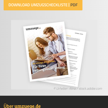
DOWNLOAD UMZUGSCHECKLISTE
© Urheber: Alina / stock.adobe.com
Über
.
umzuege
de