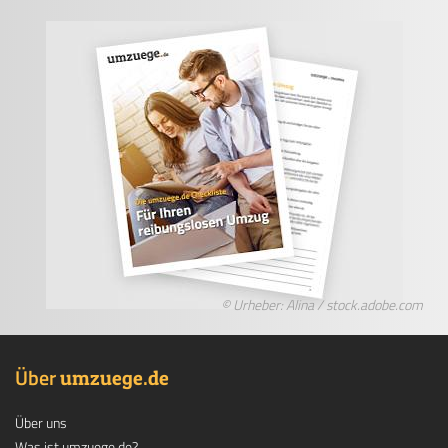
© Urheber: Alina / stock.adobe.com
Über
.
umzuege
de
Über uns
Was ist umzuege.de?