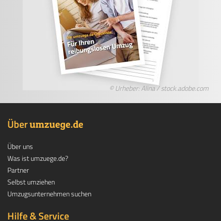
© Urheber: Alina / stock.adobe.com
Über
.
umzuege
de
Über uns
Was ist umzuege.de?
Partner
Selbst umziehen
Umzugsunternehmen suchen
Hilfe & Service