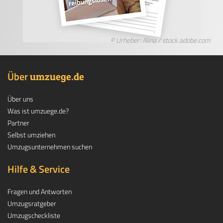
© Urheber: Alina / stock.adobe.com
Über
.
umzuege
de
Über uns
Was ist umzuege.de?
Partner
Selbst umziehen
Umzugsunternehmen suchen
Hilfe & Service
Fragen und Antworten
Umzugsratgeber
Umzugscheckliste