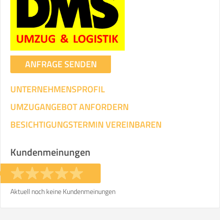
Transportieren
ANGABEN ÄNDERN
Ihre Angaben:
am
ANFRAGE SENDEN
UNTERNEHMENSPROFIL
3
Wohnfläche:
m²
Entfernung:
km
Volumen:
m
.
Gewicht:
kg
UMZUGANGEBOT ANFORDERN
.
BESICHTIGUNGSTERMIN VEREINBAREN
Selbst umziehen
.
Kundenmeinungen
Aktuell noch keine Kundenmeinungen
Helfer
Zeit pro Helfer
Gesamt-Arbeitszeit
.