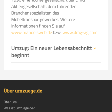
Aktiengesellschaft, dem führenden
Branchenspezialisten des
Möbeltransportgewerbes. Weitere
Informationen finden Sie auf
www.brandeisweb.de
bzw.
www.dmg-ag.com
.
Umzug: Ein neuer Lebensabschnitt
beginnt
Über
.
umzuege
de
Über uns
Was ist umzuege.de?