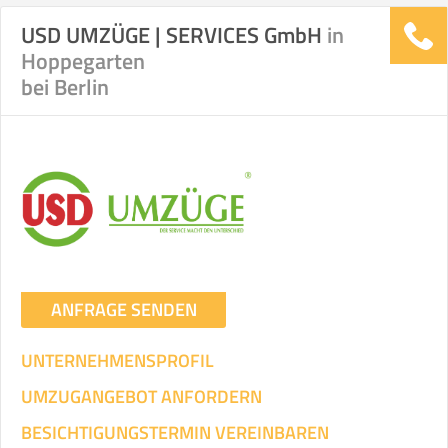
USD UMZÜGE | SERVICES GmbH
in
Stunden
Stunden
Hoppegarten
.
bei Berlin
€ -
€
KOSTENSCHÄTZUNG:
ICH WILL SELBST UMZIEHEN
Mit Umzugsunternehmen
.
ANFRAGE SENDEN
UNTERNEHMENSPROFIL
Mitarbeiter
Zeit pro Mitarbeiter
Gesamt-Arbeitszeit
UMZUGANGEBOT ANFORDERN
BESICHTIGUNGSTERMIN VEREINBAREN
Stunden
Stunden