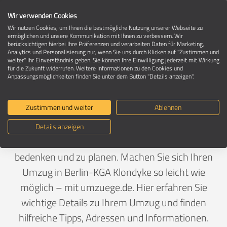
Wir verwenden Cookies
Wir nutzen Cookies, um Ihnen die bestmögliche Nutzung unserer Webseite zu
ermöglichen und unsere Kommunikation mit Ihnen zu verbessern. Wir
berücksichtigen hierbei Ihre Präferenzen und verarbeiten Daten für Marketing,
Umzug in 12557 Berlin-KGA Klondyke
Analytics und Personalisierung nur, wenn Sie uns durch Klicken auf "Zustimmen und
weiter" Ihr Einverständnis geben. Sie können Ihre Einwilligung jederzeit mit Wirkung
für die Zukunft widerrufen. Weitere Informationen zu den Cookies und
Anpassungsmöglichkeiten finden Sie unter dem Button "Details anzeigen".
Ein Umzug ist Vertrauenssache
Zustimmen und weiter
Ablehnen
Deutschland
>
Berlin
>
Berlin, Stadt
>
KGA Klondyke
Details anzeigen
Wenn ein Umzug bevorsteht, gibt es viel zu
bedenken und zu planen. Machen Sie sich Ihren
Umzug in Berlin-KGA Klondyke so leicht wie
möglich – mit umzuege.de. Hier erfahren Sie
wichtige Details zu Ihrem Umzug und finden
hilfreiche Tipps, Adressen und Informationen.