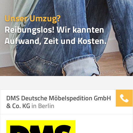
Unser Umzug?
Reibungslos! Wir kannten
Aufwand, Zeit und Kosten.
UMZUGSVERGLEICH
DMS Deutsche Möbelspedition GmbH
& Co. KG
in Berlin
Vergleichsergebnis basierend auf Ihren
Umzugsdaten für Tragen und