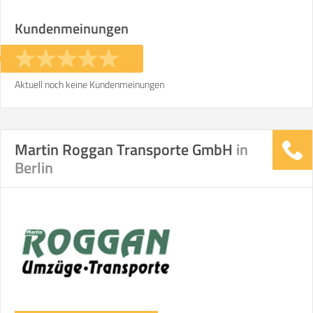
Kundenmeinungen
€ -
€
KOSTENSCHÄTZUNG:
ICH MÖCHTE ANGEBOTE ANFORDERN
Aktuell noch keine Kundenmeinungen
SO ERRECHNET SICH DIE KOSTENSCHÄTZUNG
Martin Roggan Transporte GmbH
in
Berlin